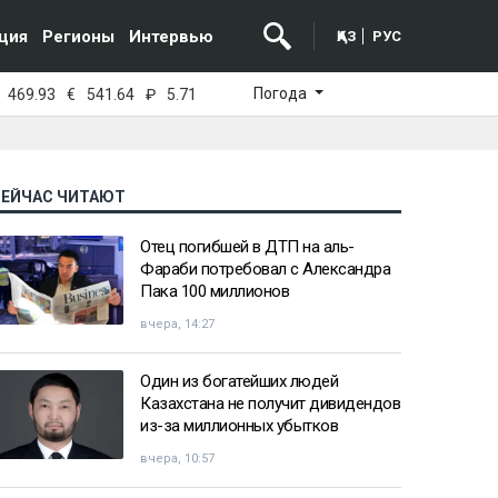
ция
Регионы
Интервью
ҚАЗ
РУС
Погода
469.93
€
541.64
₽
5.71
СЕЙЧАС ЧИТАЮТ
Отец погибшей в ДТП на аль-
Фараби потребовал с Александра
Пака 100 миллионов
вчера, 14:27
Один из богатейших людей
Казахстана не получит дивидендов
из-за миллионных убытков
вчера, 10:57