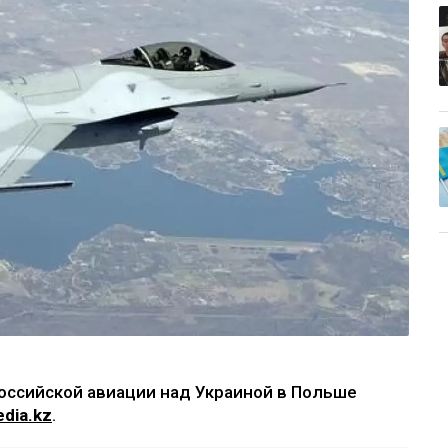
оссийской авиации над Украиной в Польше
dia.kz
.