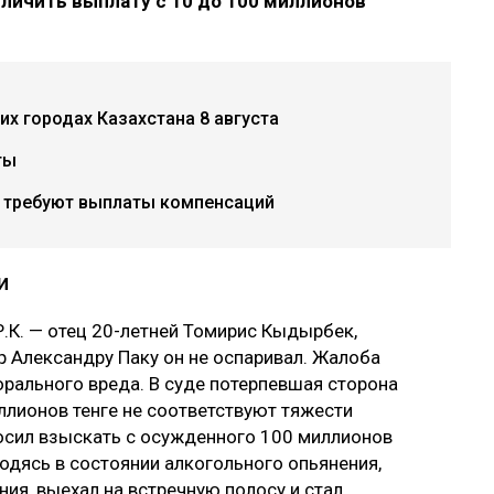
еличить выплату с 10 до 100 миллионов
х городах Казахстана 8 августа
ты
х требуют выплаты компенсаций
и
.К. — отец 20-летней Томирис Кыдырбек,
р Александру Паку он не оспаривал. Жалоба
рального вреда. В суде потерпевшая сторона
ллионов тенге не соответствуют тяжести
осил взыскать с осужденного 100 миллионов
ходясь в состоянии алкогольного опьянения,
ия, выехал на встречную полосу и стал