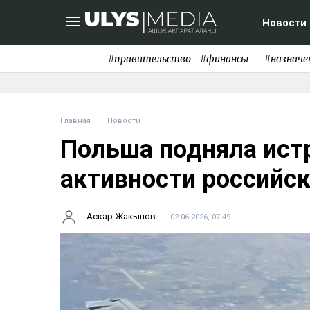
Новости
#правительство
#финансы
#назначе
Главная
Новости
Польша подняла истр
активности российск
Аскар Жакыпов
02.06.2026, 07:49