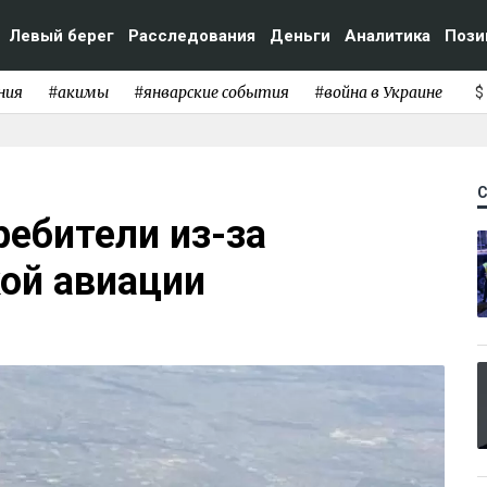
Левый берег
Расследования
Деньги
Аналитика
Пози
ния
#акимы
#январские события
#война в Украине
$
ебители из-за
ой авиации