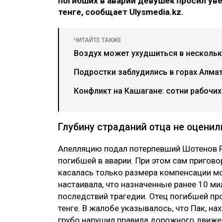
погибших в аварии девушек просил ув
тенге, сообщает Ulysmedia.kz.
ЧИТАЙТЕ ТАКЖЕ
Воздух может ухудшиться в нескольки
Подростки заблудились в горах Алма
Конфликт на Кашагане: сотни рабочи
Глубину страданий отца не оценил
Апелляцию подал потерпевший Шотенов Р
погибшей в аварии. При этом сам пригово
касалась только размера компенсации мо
настаивала, что назначенные ранее 10 ми
последствий трагедии. Отец погибшей пр
тенге. В жалобе указывалось, что Пак, на
грубо нарушил правила дорожного движен