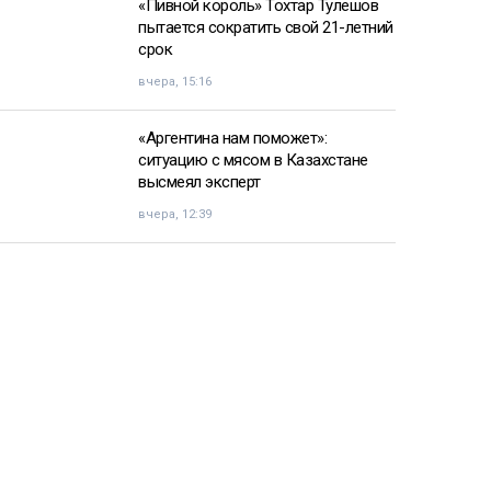
«Пивной король» Тохтар Тулешов
пытается сократить свой 21-летний
срок
вчера, 15:16
«Аргентина нам поможет»:
ситуацию с мясом в Казахстане
высмеял эксперт
вчера, 12:39