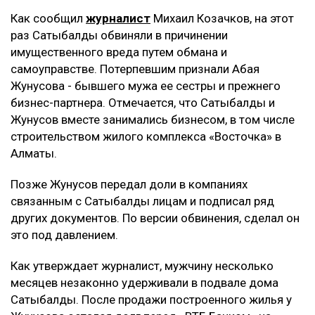
нападения мужчины в парке
Трампу запретили строить бальный зал в Белом доме
за $400 млн
Миллиарды тенге украли на реконструкции водовода в
Атырау
Подробности
Как сообщил
журналист
Михаил Козачков, на этот
раз Сатыбалды обвиняли в причинении
имущественного вреда путем обмана и
самоуправстве. Потерпевшим признали Абая
Жунусова - бывшего мужа ее сестры и прежнего
бизнес-партнера. Отмечается, что Сатыбалды и
Жунусов вместе занимались бизнесом, в том числе
строительством жилого комплекса «Восточка» в
Алматы.