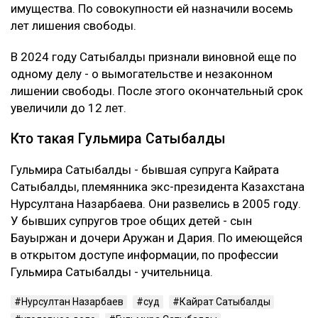
назначенным 12 годам лишения свободы новый
срок не добавили. С Сатыбалды постановили
взыскать более 8 млрд тенге.
Это уже четвертое уголовное дело
Первые два приговора Сатыбалды вынесли в 2023
году. Ее судили по делам о самоуправстве,
похищении человека, присвоении и растрате
имущества. По совокупности ей назначили восемь
лет лишения свободы.
В 2024 году Сатыбалды признали виновной еще по
одному делу - о вымогательстве и незаконном
лишении свободы. После этого окончательный срок
увеличили до 12 лет.
Кто такая Гульмира Сатыбалды