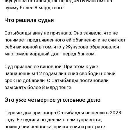
Позже Жунусов передал доли в компаниях
связанным с Сатыбалды лицам и подписал ряд
других документов. По версии обвинения, сделал он
это под давлением.
Как утверждает журналист, мужчину несколько
месяцев незаконно удерживали в подвале дома
Сатыбалды. После продажи построенного жилья у
Жунусова остался долг перед «ВТБ Банком» на
сумму более 8 млрд тенге.
Что решила судья
Сатыбалды вину не признала. Она заявила, что не
понимает предъявленного ей обвинения и не считает
себя виновной в том, что у Жунусова образовался
многомиллиардный долг перед банком.
Суд признал ее виновной. При этом к уже