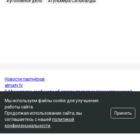
Гульмира Сатыбалды - бывшая супруга Кайрата
Сатыбалды, племянника экс-президента Казахстана
Нурсултана Назарбаева. Они развелись в 2005 году.
У бывших супругов трое общих детей - сын
Бауыржан и дочери Аружан и Дария. По имеющейся
в открытом доступе информации, по профессии
Гульмира Сатыбалды - учительница.
Нурсултан Назарбаев
суд
Кайрат Сатыбалды
уголовное дело
Гульмира Сатыбалды
Мы используем файлы cookie для улучшения
работы сайта.
Принять
Продолжая использование сайта, вы
соглашаетесь с нашей
политикой
конфиденциальности
.