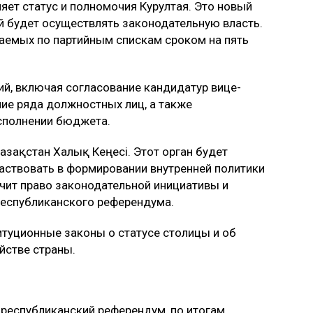
ет статус и полномочия Курултая. Это новый
й будет осуществлять законодательную власть.
раемых по партийным спискам сроком на пять
ий, включая согласование кандидатур вице-
ние ряда должностных лиц, а также
исполнении бюджета.
азақстан Халық Кеңесі. Этот орган будет
аствовать в формировании внутренней политики
учит право законодательной инициативы и
еспубликанского референдума.
итуционные законы о статусе столицы и об
йстве страны.
 республиканский референдум, по итогам