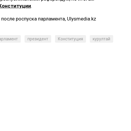
 Конституции
.
после роспуска парламента, Ulysmedia.kz
арламент
президент
Конституция
курултай