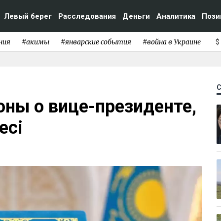
Левый берег
Расследования
Деньги
Аналитика
Пози
ния
#акимы
#январские события
#война в Украине
$
оны о вице-президенте,
есі