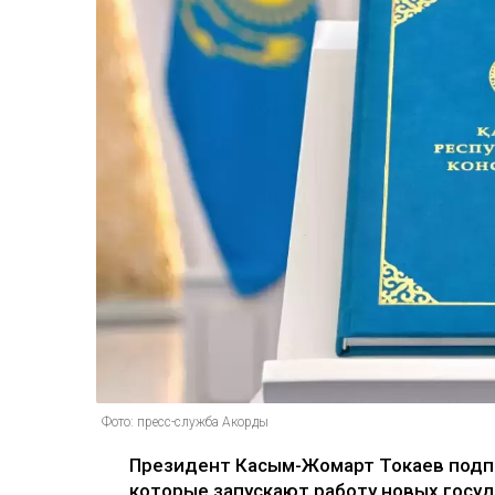
Фото: пресс-служба Акорды
Президент Касым-Жомарт Токаев подпи
которые запускают работу новых госу