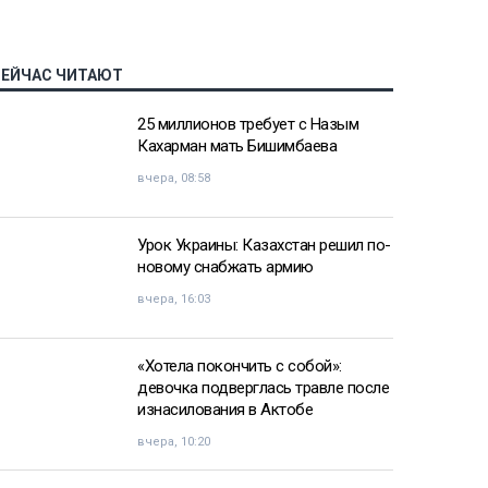
СЕЙЧАС ЧИТАЮТ
25 миллионов требует с Назым
Кахарман мать Бишимбаева
вчера, 08:58
Урок Украины: Казахстан решил по-
новому снабжать армию
вчера, 16:03
«Хотела покончить с собой»:
девочка подверглась травле после
изнасилования в Актобе
вчера, 10:20