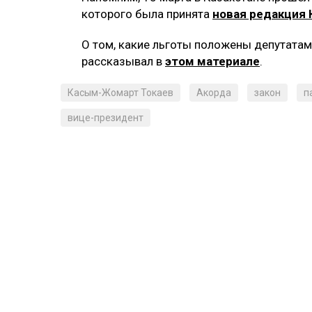
которого была принята
новая редакция
О том, какие льготы положены депутатам 
рассказывал в
этом материале
.
Касым-Жомарт Токаев
Акорда
закон
п
вице-президент