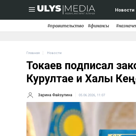
Новости
#правительство
#финансы
#назначе
Главная
Новости
Токаев подписал зак
Курултае и Халық Кең
Зарина Файзулина
05.06.2026, 11:07