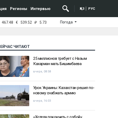
ция
Регионы
Интервью
ҚАЗ
РУС
Погода
467.48
€
539.52
₽
5.73
СЕЙЧАС ЧИТАЮТ
25 миллионов требует с Назым
Кахарман мать Бишимбаева
вчера, 08:58
Урок Украины: Казахстан решил по-
новому снабжать армию
вчера, 16:03
«Хотела покончить с собой»: