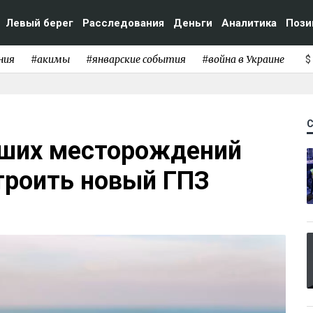
Левый берег
Расследования
Деньги
Аналитика
Пози
ния
#акимы
#январские события
#война в Украине
$
йших месторождений
троить новый ГПЗ