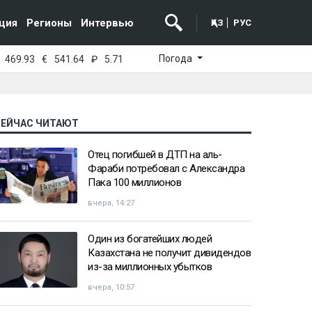
ция
Регионы
Интервью
ҚАЗ
РУС
Погода
469.93
€
541.64
₽
5.71
СЕЙЧАС ЧИТАЮТ
Отец погибшей в ДТП на аль-
Фараби потребовал с Александра
Пака 100 миллионов
вчера, 14:27
Один из богатейших людей
Казахстана не получит дивидендов
из-за миллионных убытков
вчера, 10:57