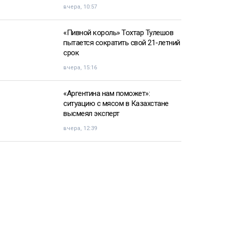
вчера, 10:57
«Пивной король» Тохтар Тулешов
пытается сократить свой 21-летний
срок
вчера, 15:16
«Аргентина нам поможет»:
ситуацию с мясом в Казахстане
высмеял эксперт
вчера, 12:39