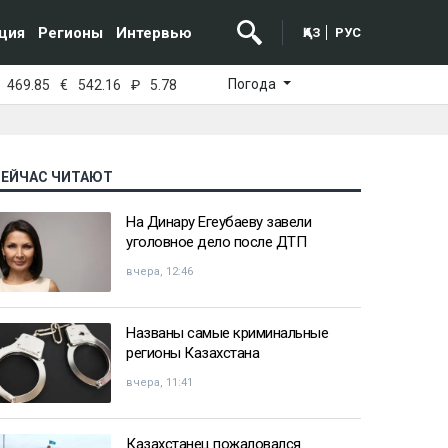
ция
Регионы
Интервью
ҚАЗ
РУС
Погода
469.85
€
542.16
₽
5.78
СЕЙЧАС ЧИТАЮТ
На Динару Егеубаеву завели
уголовное дело после ДТП
вчера, 12:46
Названы самые криминальные
регионы Казахстана
вчера, 11:41
Казахстанец пожаловался