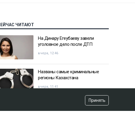
СЕЙЧАС ЧИТАЮТ
На Динару Егеубаеву завели
уголовное дело после ДТП
вчера, 12:46
Названы самые криминальные
регионы Казахстана
вчера, 11:41
Принять
Казахстанец пожаловался
Жапарову после остановки на
границе
вчера, 09:52