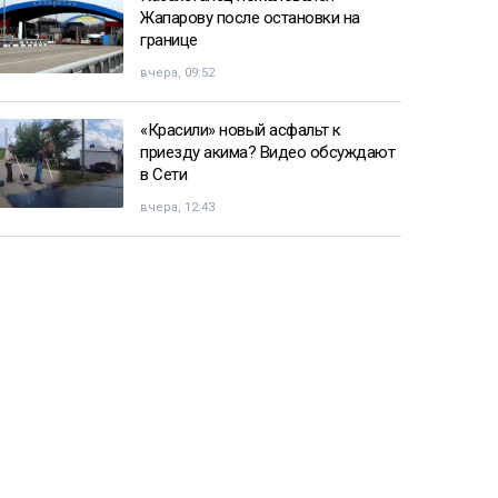
Жапарову после остановки на
границе
вчера, 09:52
«Красили» новый асфальт к
приезду акима? Видео обсуждают
в Сети
вчера, 12:43