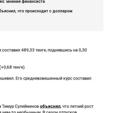
ries: мнение финансиста
бъяснил, что происходит с долларом
составил 489,33 тенге, поднявшись на 0,30
+0,68 тенге).
дешевел. Его средневзвешенный курс составил
а Тимур Сулейменов
объяснял
, что летний рост
я чем-то необычным. В сезон отпусков