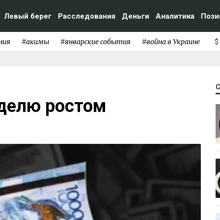
Левый берег
Расследования
Деньги
Аналитика
Пози
ния
#акимы
#январские события
#война в Украине
$
делю ростом