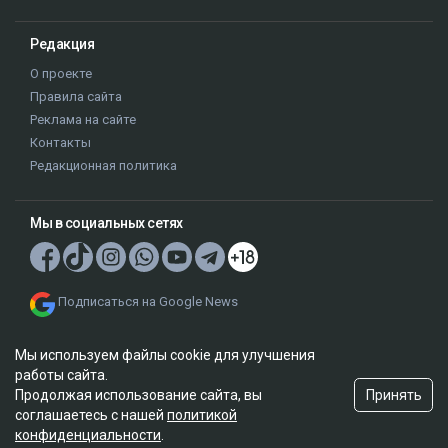
Рубрики
Новости
Левый берег
Расследования
Деньги
Аналитика
Позиция
Регионы
Интервью
Редакция
О проекте
Правила сайта
Мы используем файлы cookie для улучшения
Реклама на сайте
работы сайта.
Контакты
Принять
Продолжая использование сайта, вы
Редакционная политика
соглашаетесь с нашей
политикой
конфиденциальности
.