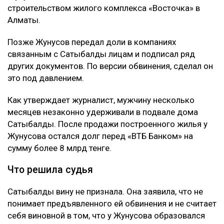
Подробности
Как сообщил
журналист
Михаил Козачков, на этот
раз Сатыбалды обвиняли в причинении
имущественного вреда путем обмана и
самоуправстве. Потерпевшим признали Абая
Жунусова - бывшего мужа ее сестры и прежнего
бизнес-партнера. Отмечается, что Сатыбалды и
Жунусов вместе занимались бизнесом, в том числе
строительством жилого комплекса «Восточка» в
Алматы.
Позже Жунусов передал доли в компаниях
связанным с Сатыбалды лицам и подписал ряд
других документов. По версии обвинения, сделал он
это под давлением.
Как утверждает журналист, мужчину несколько