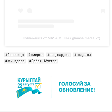
Публикация от MASA.MEDIA (@masa.media.kz)
больница
смерть
нацгвардия
солдаты
Минздрав
Ербаян Мухтар