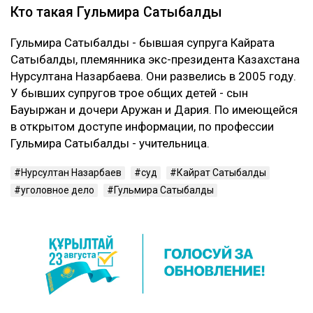
Первые два приговора Сатыбалды вынесли в 2023
году. Ее судили по делам о самоуправстве,
похищении человека, присвоении и растрате
имущества. По совокупности ей назначили восемь
лет лишения свободы.
В 2024 году Сатыбалды признали виновной еще по
одному делу - о вымогательстве и незаконном
лишении свободы. После этого окончательный срок
увеличили до 12 лет.
Кто такая Гульмира Сатыбалды
Гульмира Сатыбалды - бывшая супруга Кайрата
Сатыбалды, племянника экс-президента Казахстана
Нурсултана Назарбаева. Они развелись в 2005 году.
У бывших супругов трое общих детей - сын
Бауыржан и дочери Аружан и Дария. По имеющейся
в открытом доступе информации, по профессии
Гульмира Сатыбалды - учительница.