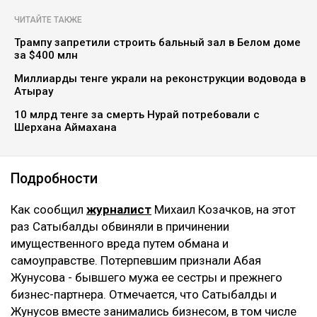
коллаж: архив Ulysmedia.kz
Бывшую жену племянника Нурсултана Назарбаева
Гульмиру Сатыбалды признали виновной по
четвертому уголовному делу. Новый срок ей не
добавили - ранее назначенные 12 лет лишения
свободы остались без изменений. Однако суд
постановил взыскать с нее более 8 млрд тенге,
передаёт Ulysmedia.kz.
ЧИТАЙТЕ ТАКЖЕ
Трампу запретили строить бальный зал в Белом доме
за $400 млн
Миллиарды тенге украли на реконструкции водовода в
Атырау
10 млрд тенге за смерть Нурай потребовали с
Шерхана Аймахана