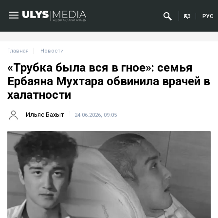
ҚАЗ
РУС
Главная
Новости
«Трубка была вся в гное»: семья
Ербаяна Мухтара обвинила врачей в
халатности
Ильяс Бахыт
24.06.2026, 09:05