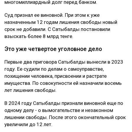
месяцев незаконно удерживали в подвале дома
Сатыбалды. После продажи построенного жилья у
Жунусова остался долг перед «ВТБ Банком» на
сумму более 8 млрд тенге.
Что решила судья
Сатыбалды вину не признала. Она заявила, что не
понимает предъявленного ей обвинения и не считает
себя виновной в том, что у Жунусова образовался
многомиллиардный долг перед банком.
Суд признал ее виновной. При этом к уже
назначенным 12 годам лишения свободы новый
срок не добавили. С Сатыбалды постановили
взыскать более 8 млрд тенге.
Это уже четвертое уголовное дело