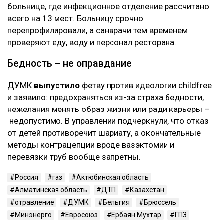
больнице, где инфекционное отделение рассчитано
всего на 13 мест. Больницу срочно
перепрофилировали, а санврачи тем временем
проверяют еду, воду и персонал ресторана.
Бедность – не оправдание
ДУМК
выпустило
фетву против идеологии childfree
и заявило: предохраняться из-за страха бедности,
нежелания менять образ жизни или ради карьеры –
недопустимо. В управлении подчеркнули, что отказ
от детей противоречит шариату, а окончательные
методы контрацепции вроде вазэктомии и
перевязки труб вообще запретны.
Россия
газ
Актюбинская область
Алматинская область
ДТП
Казахстан
отравление
ДУМК
Бельгия
Брюссель
Минэнерго
Евросоюз
Ербаян Мухтар
ГПЗ