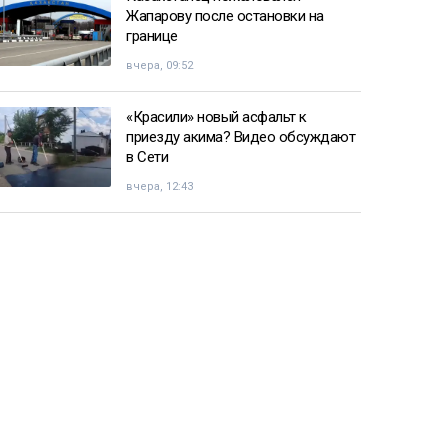
Жапарову после остановки на
границе
вчера, 09:52
«Красили» новый асфальт к
приезду акима? Видео обсуждают
в Сети
вчера, 12:43