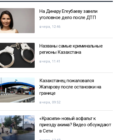
На Динару Егеубаеву завели
уголовное дело после ДТП
вчера, 12:46
Названы самые криминальные
регионы Казахстана
вчера, 11:41
Казахстанец пожаловался
Жапарову после остановки на
границе
вчера, 09:52
«Красили» новый асфальт к
приезду акима? Видео обсуждают
в Сети