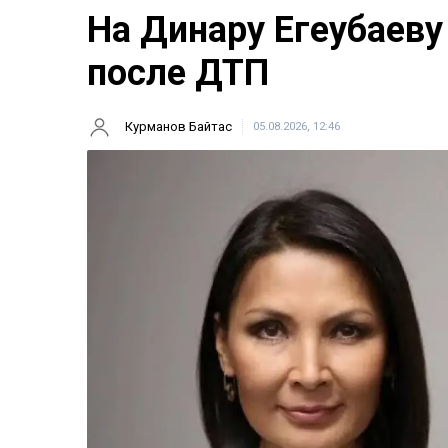
На Динару Егеубаеву
после ДТП
Курманов Байтас
05.08.2026, 12:46