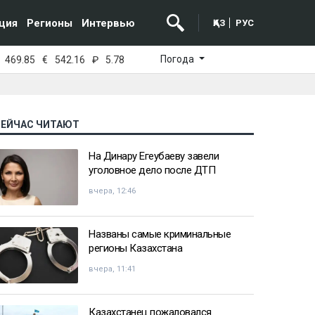
ция
Регионы
Интервью
ҚАЗ
РУС
Погода
469.85
€
542.16
₽
5.78
СЕЙЧАС ЧИТАЮТ
На Динару Егеубаеву завели
уголовное дело после ДТП
вчера, 12:46
Названы самые криминальные
регионы Казахстана
вчера, 11:41
Казахстанец пожаловался