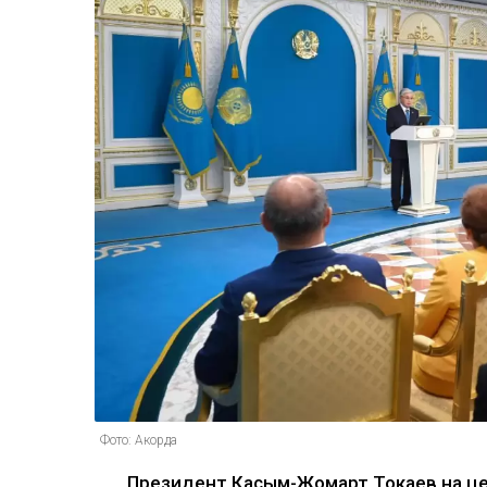
Фото: Акорда
Президент Касым-Жомарт Токаев на ц