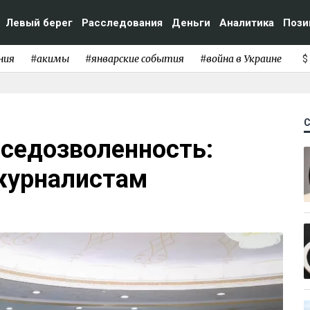
Левый берег
Расследования
Деньги
Аналитика
Пози
ния
#акимы
#январские события
#война в Украине
$
вседозволенность:
 журналистам