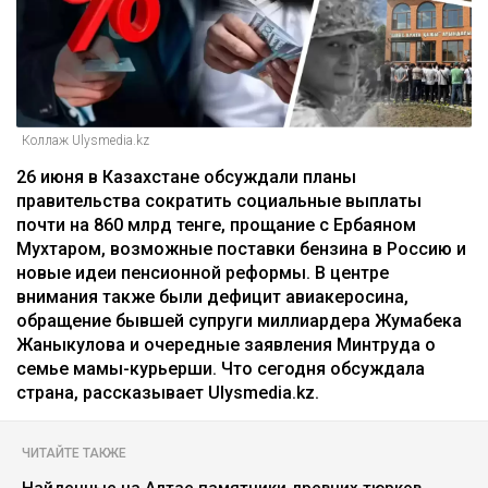
Коллаж Ulysmedia.kz
26 июня в Казахстане обсуждали планы
правительства сократить социальные выплаты
почти на 860 млрд тенге, прощание с Ербаяном
Мухтаром, возможные поставки бензина в Россию и
новые идеи пенсионной реформы. В центре
внимания также были дефицит авиакеросина,
обращение бывшей супруги миллиардера Жумабека
Жаныкулова и очередные заявления Минтруда о
семье мамы-курьерши. Что сегодня обсуждала
страна, рассказывает Ulysmedia.kz.
ЧИТАЙТЕ ТАКЖЕ
Найденные на Алтае памятники древних тюрков