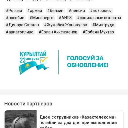
Россия
армия
бензин
пенсия
похороны
пособие
Минэнерго
АНПЗ
социальные выплаты
Динара Сатжан
Жумабек Жаныкулов
Минтруда
авиатопливо
Ерлан Аккенженов
Ербаян Мухтар