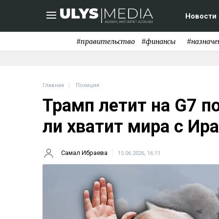
Новости
#правительство
#финансы
#назначе
Главная
Позиция
Трамп летит на G7 п
ли хватит мира с Ир
Самал Ибраева
15.06.2026, 16:11