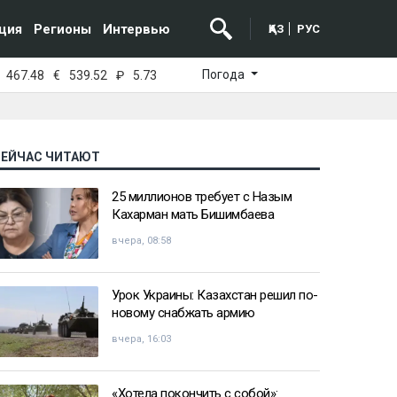
ция
Регионы
Интервью
ҚАЗ
РУС
Погода
467.48
€
539.52
₽
5.73
СЕЙЧАС ЧИТАЮТ
25 миллионов требует с Назым
Кахарман мать Бишимбаева
вчера, 08:58
Урок Украины: Казахстан решил по-
новому снабжать армию
вчера, 16:03
«Хотела покончить с собой»: