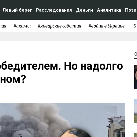
Левый берег
Расследования
Деньги
Аналитика
Пози
ния
#акимы
#январские события
#война в Украине
$
обедителем. Но надолго
аном?