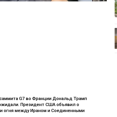
я саммита G7 во Франции Дональд Трамп
е ожидали. Президент США объявил о
и огня между Ираном и Соединенными