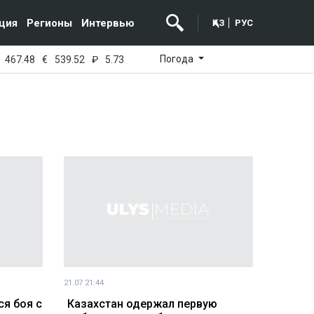
ция
Регионы
Интервью
ҚАЗ
РУС
Погода
467.48
€
539.52
₽
5.73
21.07 21:44
ся боя с
Казахстан одержал первую