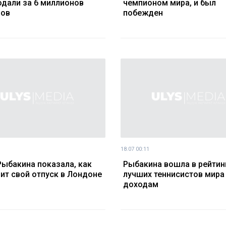
одали за 6 миллионов
чемпионом мира, и был
ров
побежден
18.07 00:11
Рыбакина показала, как
Рыбакина вошла в рейтин
ит свой отпуск в Лондоне
лучших теннисистов мира
доходам