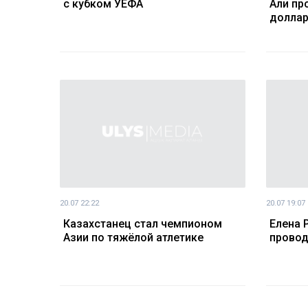
с кубком УЕФА
Али пр
долла
20.07 22:22
20.07 19:07
Казахстанец стал чемпионом
Елена 
Азии по тяжёлой атлетике
провод