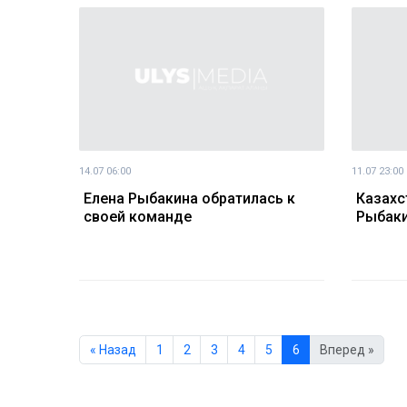
14.07 06:00
11.07 23:00
Елена Рыбакина обратилась к
Казахс
своей команде
Рыбаки
« Назад
1
2
3
4
5
6
Вперед »