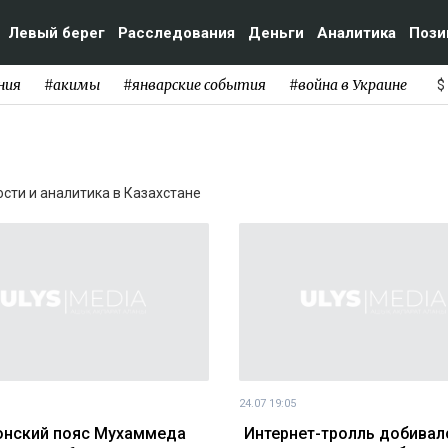
Левый берег
Расследования
Деньги
Аналитика
Пози
ния
#акимы
#январские события
#война в Украине
$
ости и аналитика в Казахстане
24.07 19:05
нский пояс Мухаммеда
Интернет-тролль добивал