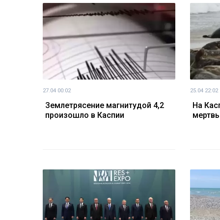
27.04 00:02
25.04 22:02
Землетрясение магнитудой 4,2
На Кас
произошло в Каспии
мертвы