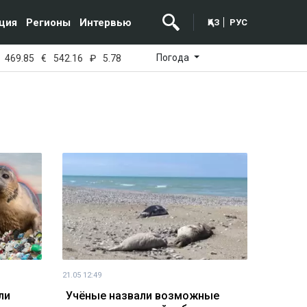
ция
Регионы
Интервью
ҚАЗ
РУС
Погода
469.85
€
542.16
₽
5.78
21.05 12:49
ли
Учёные назвали возможные