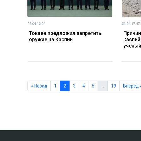
22.04 12:04
21.04 17:47
Токаев предложил запретить
Причин
оружие на Каспии
каспий
учёны
« Назад
1
2
3
4
5
…
19
Вперед 