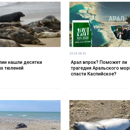
24.04 08:45
пии нашли десятки
Арал впрок? Поможет ли
х тюленей
трагедия Аральского мор
спасти Каспийское?