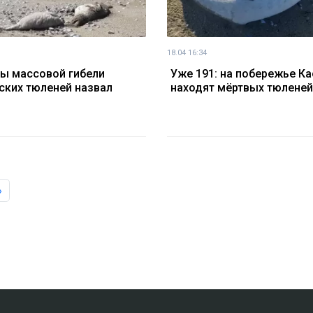
18.04 16:34
ы массовой гибели
Уже 191: на побережье Ка
ских тюленей назвал
находят мёртвых тюленей
й
»