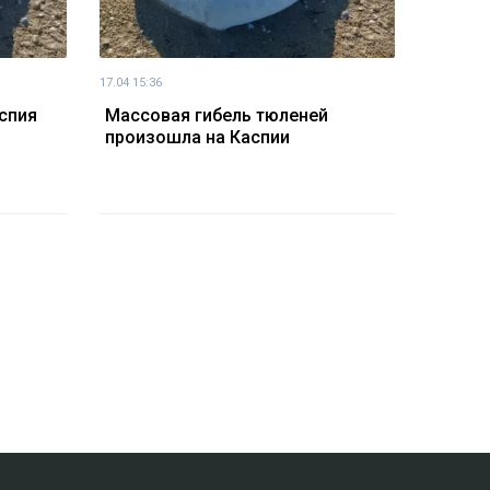
17.04 15:36
спия
Массовая гибель тюленей
произошла на Каспии