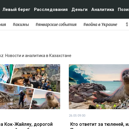
Левый берег
Расследования
Деньги
Аналитика
Пози
ния
#акимы
#январские события
#война в Украине
$
kz: Новости и аналитика в Казахстане
26.05 09:00
за Кок-Жайляу, дорогой
Кто ответит за тюленей, и