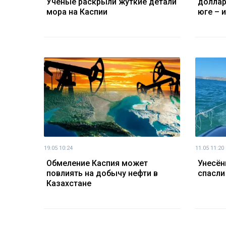
Ученые раскрыли жуткие детали
доллар
мора на Каспии
юге – 
19.05 10:24
11.05 11:20
Обмеление Каспия может
Унесён
повлиять на добычу нефти в
спасли
Казахстане