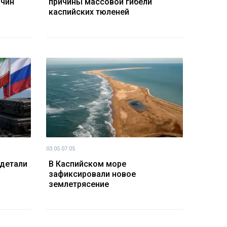
ичин
причины массовой гибели
каспийских тюленей
03.05 07:05
 детали
В Каспийском море
зафиксировали новое
землетрясение