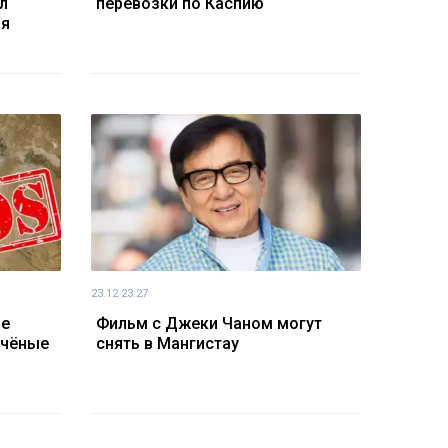
л
перевозки по Каспию
ря
23.12 23:27
не
Фильм с Джеки Чаном могут
учёные
снять в Мангистау