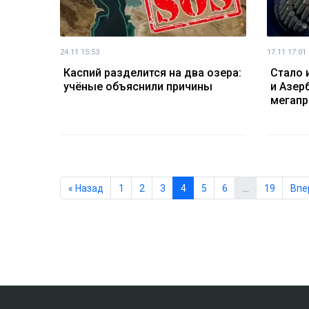
24.11 15:53
17.11 17:01
Каспий разделится на два озера:
Стало 
учёные объяснили причины
и Азер
мегапр
« Назад
1
2
3
4
5
6
…
19
Впе