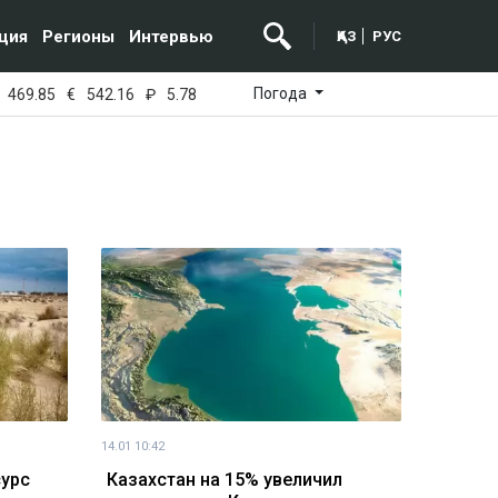
ция
Регионы
Интервью
ҚАЗ
РУС
Погода
469.85
€
542.16
₽
5.78
14.01 10:42
сурс
Казахстан на 15% увеличил