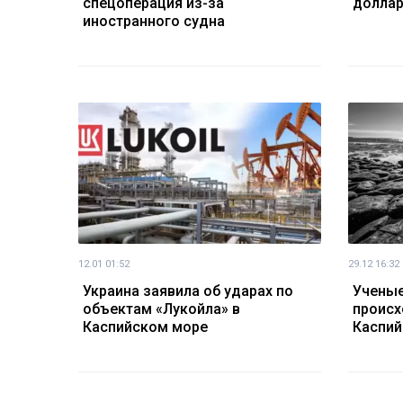
спецоперация из-за
доллар
иностранного судна
12.01 01:52
29.12 16:32
Украина заявила об ударах по
Ученые
объектам «Лукойла» в
происх
Каспийском море
Каспий