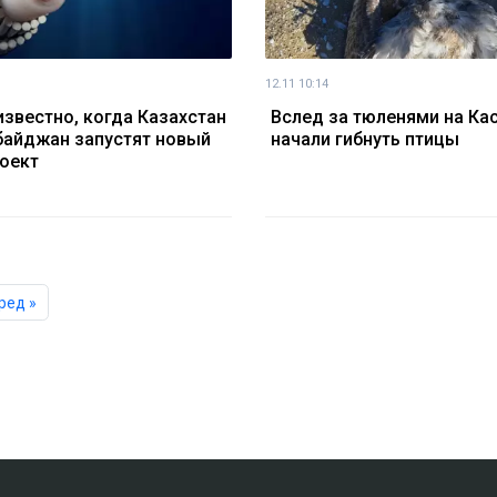
12.11 10:14
известно, когда Казахстан
Вслед за тюленями на Ка
байджан запустят новый
начали гибнуть птицы
оект
ред »