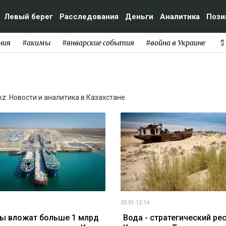
Левый берег
Расследования
Деньги
Аналитика
Пози
ния
#акимы
#январские события
#война в Украине
$
kz: Новости и аналитика в Казахстане
20.01 12:14
ы вложат больше 1 млрд
Вода - стратегический ре