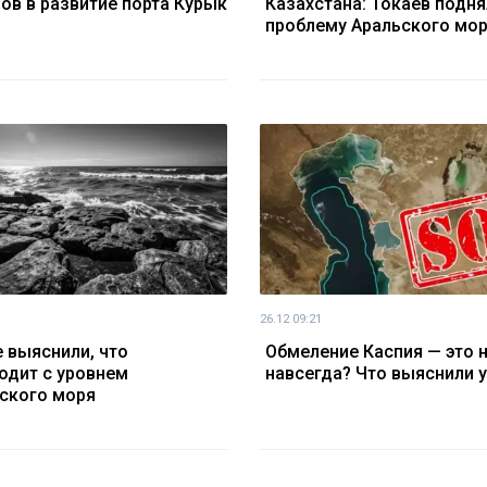
ов в развитие порта Курык
Казахстана: Токаев подня
проблему Аральского мо
26.12 09:21
 выяснили, что
Обмеление Каспия — это 
одит с уровнем
навсегда? Что выяснили 
ского моря