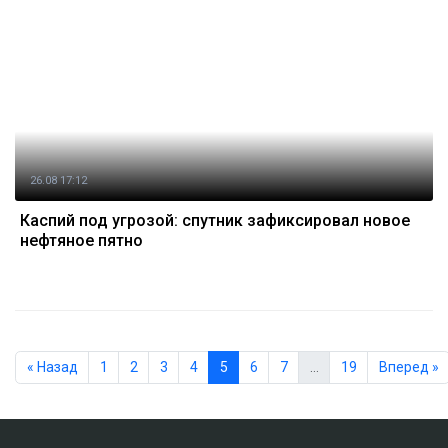
26.08 17:12
Каспий под угрозой: спутник зафиксировал новое
нефтяное пятно
« Назад
1
2
3
4
5
6
7
…
19
Вперед »