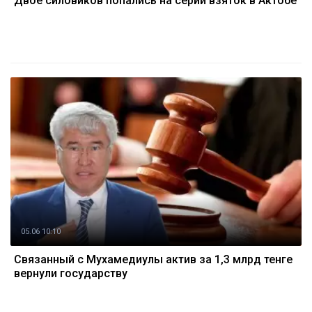
Двое силовиков попались на серии взяток в Актобе
05.06 10:10
Связанный с Мухамедиулы актив за 1,3 млрд тенге
вернули государству