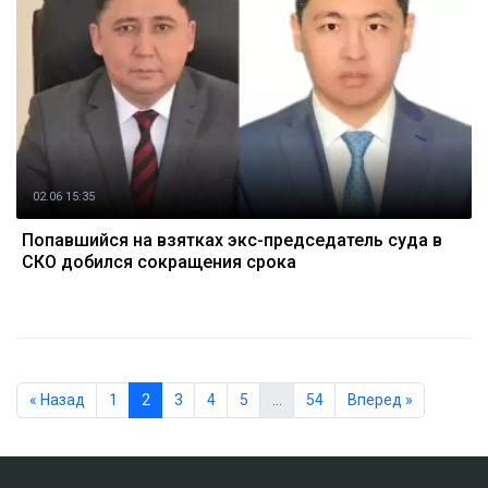
02.06 15:35
Попавшийся на взятках экс-председатель суда в
СКО добился сокращения срока
« Назад
1
2
3
4
5
…
54
Вперед »