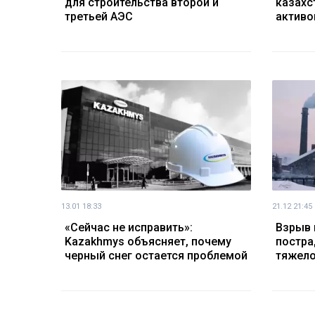
для строительства второй и
казахс
третьей АЭС
активо
13.01 18:33
21.12 21:45
«Сейчас не исправить»:
Взрыв 
Kazakhmys объясняет, почему
постра
черный снег остается проблемой
тяжело