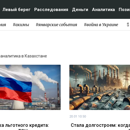
Левый берег
Расследования
Деньги
Аналитика
Пози
ния
#акимы
#январские события
#война в Украине
$
и аналитика в Казахстане
20.01 10:50
а льготного кредита:
Стала долгостроем: когд