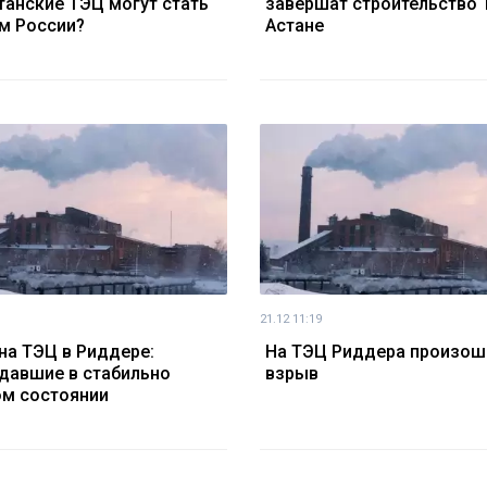
танские ТЭЦ могут стать
завершат строительство 
м России?
Астане
21.12 11:19
на ТЭЦ в Риддере:
На ТЭЦ Риддера произош
давшие в стабильно
взрыв
м состоянии