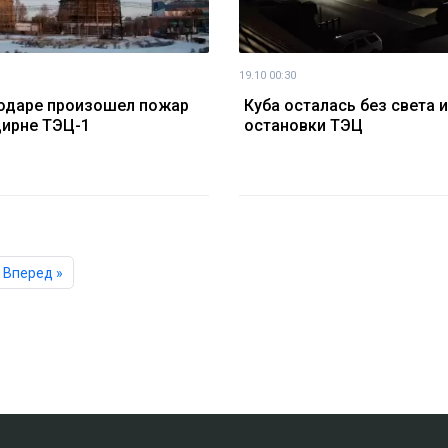
19.10 00:30
одаре произошел пожар
Куба осталась без света 
дирне ТЭЦ-1
остановки ТЭЦ
Вперед »