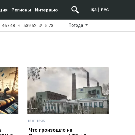
ция
Регионы
Интервью
ҚАЗ
РУС
Погода
467.48
€
539.52
₽
5.73
15.01 15:35
а
Что произошло на