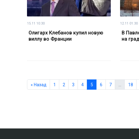
15.11 10:30
12.11 01:30
Олигарх Клебанов купил новую
В Павл
виллу во Франции
на гра
« Назад
1
2
3
4
5
6
7
…
18