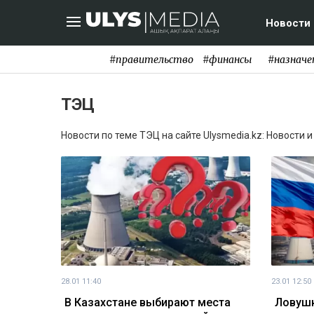
Новости
#правительство
#финансы
#назначе
ТЭЦ
Новости по теме ТЭЦ на сайте Ulysmedia.kz: Новости 
28.01 11:40
23.01 12:50
В Казахстане выбирают места
Ловушк