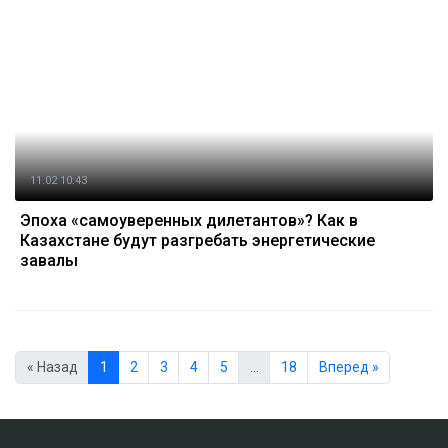
11.02 10:43
Эпоха «самоуверенных дилетантов»? Как в
Казахстане будут разгребать энергетические
завалы
« Назад
1
2
3
4
5
…
18
Вперед »