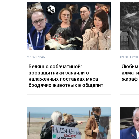
27.02 09:46
09.01 17:20
Беляш с собачатиной:
Любиме
зоозащитники заявили о
алмати
налаженных поставках мяса
жираф 
бродячих животных в общепит