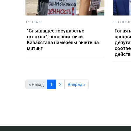
17.11 16:56
11.11 09:20
"Слышащее государство
Голая 
оглохло": зоозащитники
продви
Казахстана намерены выйти на
депута
митинг
соотв
действ
« Назад
1
2
Вперед »