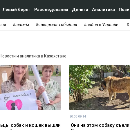
Левый берег
Расследования
Деньги
Аналитика
Пози
ния
#акимы
#январские события
#война в Украине
$
 Новости и аналитика в Казахстане
20.05 09:14
ьцы собак и кошек вышли
Они на этом собаку съели