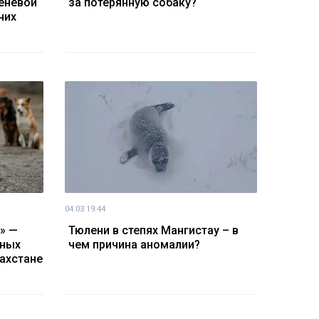
теневой
за потерянную собаку?
чих
04.03 19:44
о» —
Тюлени в степях Мангистау – в
тных
чем причина аномалии?
захстане