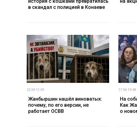
история с кошками превратилась
на акц
в скандал с полицией в Конаеве
22.04 11:09
17.04 19:48
Жанбыршин нашёл виноватых:
На соб
почему, по его версии, не
Как Жа
работает ОСВВ
о ново