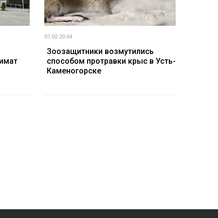
07.02 20:04
Зоозащитники возмутились
кимат
способом протравки крыс в Усть-
Каменогорске