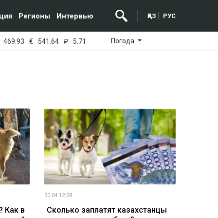
ция
Регионы
Интервью
ҚАЗ
РУС
Погода
469.93
€
541.64
₽
5.71
30.04 12:28
? Как в
Сколько заплатят казахстанцы