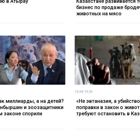
ию в Атырау
Казахстане развивается 
бизнес по продаже бродя
животных на мясо
14.04 19:35
ак миллиарды, а на детей?
«Не эвтаназия, а убийств
нбыршин и зоозащитники
поправки в закон о живо
м законе спорили
требуют остановить в Ка