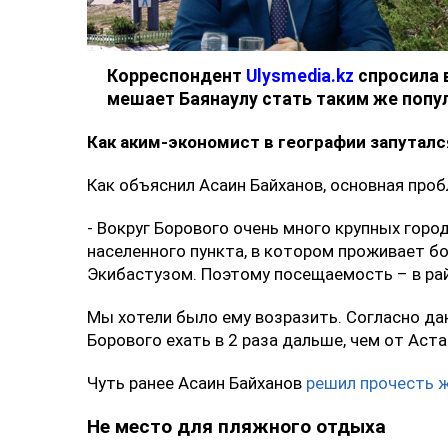
Ulysmedia.kz
Корреспондент
Ulysmedia.kz
спросила 
мешает Баянаулу стать таким же попу
Как аким-экономист в географии запуталс
Как объяснил Асаин Байханов, основная проб
- Вокруг Борового очень много крупных город
населенного пункта, в котором проживает бо
Экибастузом. Поэтому посещаемость – в райо
Мы хотели было ему возразить. Согласно да
Борового ехать в 2 раза дальше, чем от Аст
Чуть ранее Асаин Байханов
решил прочесть ж
Не место для пляжного отдыха