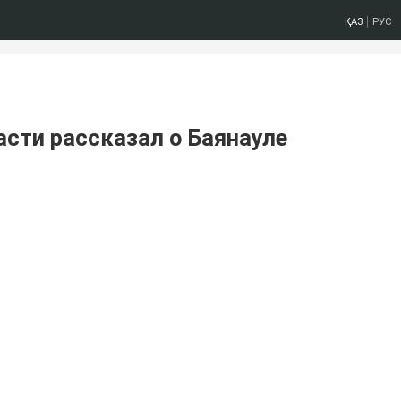
ҚАЗ
РУС
сти рассказал о Баянауле