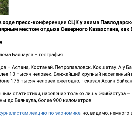
в ходе пресс-конференции СЦК у акима Павлодарско
лярным местом отдыха Северного Казахстана, как 
я
лема Баянаула – география.
ов – Астана, Костанай, Петропавловск, Кокшетау. А у Ба
лее 10 тысяч человек. Ближайший крупный населенный п
не 175 тысяч человек ежегодно, - сказал Асаин Байхан
нным статистики, население только лишь Экибастуза – 
аны до Баянаула, более 900 километров.
урналистам лекцию по экономике
, но, видимо, немного