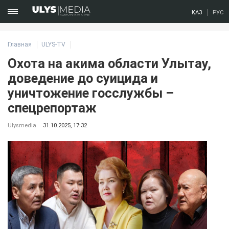
ҚАЗ
РУС
Главная
ULYS-TV
Охота на акима области Улытау,
доведение до суицида и
уничтожение госслужбы –
спецрепортаж
Ulysmedia
31.10.2025, 17:32