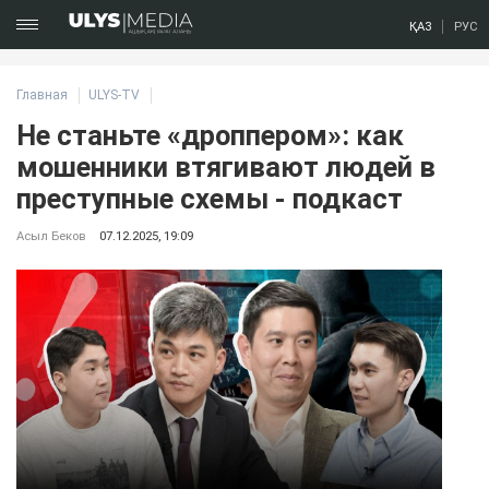
ҚАЗ
РУС
Главная
ULYS-TV
Не станьте «дроппером»: как
мошенники втягивают людей в
преступные схемы - подкаст
Асыл Беков
07.12.2025, 19:09