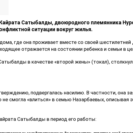
Кайрата Сатыбалды, двоюродного племянника Нурс
конфликтной ситуации вокруг жилья.
дома, где она проживает вместе со своей шестилетней 
ходящее отражается на состоянии ребенка и семьи в це
со Сатыбалды в качестве «второй жены» (токал), столкн
тверждению, подвергалась насилию. В частности, она за
о не смогла «влиться» в семью Назарбаевых, описывая 
Кайрата Сатыбалды в период его работы: