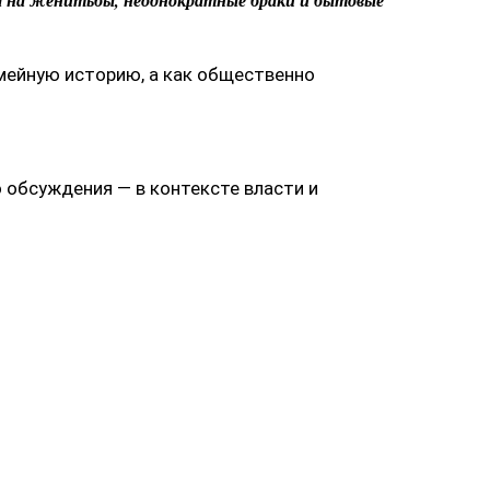
я на женитьбы, неоднократные браки и бытовые
емейную историю, а как общественно
 обсуждения — в контексте власти и