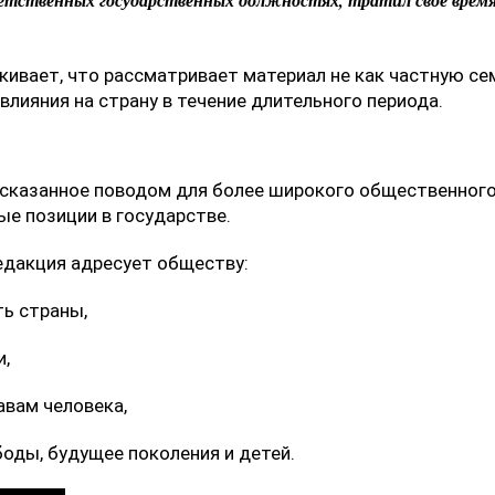
етственных государственных должностях, тратил своё врем
кивает, что рассматривает материал не как частную с
влияния на страну в течение длительного периода.
сказанное поводом для более широкого общественного
е позиции в государстве.
едакция адресует обществу:
ть страны,
и,
авам человека,
боды, будущее поколения и детей.