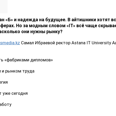
план «Б» и надежда на будущее. В айтишники хотят в
сферах. Но за модным словом «IT» всё чаще скрыва
насколько они нужны рынку?
ysmedia.kz
Самал Ибраевой ректор Astana IT University 
ть «фабриками дипломов»
м и рынком труда
егия
т уже сегодня
аботу