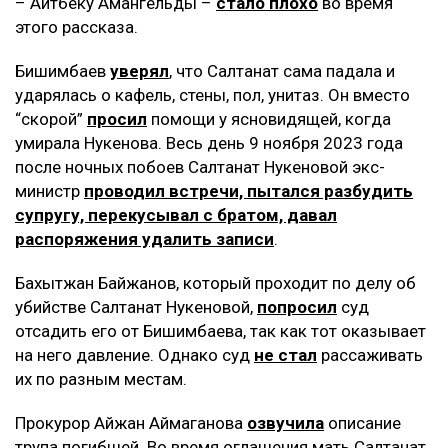
– Айтбеку Амангельды –
стало плохо
во время
этого рассказа.
Бишимбаев
уверял
, что Салтанат сама падала и
ударялась о кафель, стены, пол, унитаз. Он вместо
“скорой”
просил
помощи у ясновидящей, когда
умирала Нукенова. Весь день 9 ноября 2023 года
после ночных побоев Салтанат Нукеновой экс-
министр
проводил встречи, пытался разбудить
супругу, перекусывал с братом, давал
распоряжения удалить записи
.
Бахытжан Байжанов, который проходит по делу об
убийстве Салтанат Нукеновой,
попросил
суд
отсадить его от Бишимбаева, так как тот оказывает
на него давление. Однако суд
не стал
рассаживать
их по разным местам.
Прокурор Айжан Аймаганова
озвучила
описание
трупа погибшей. Во время оглашения мать Салтанат