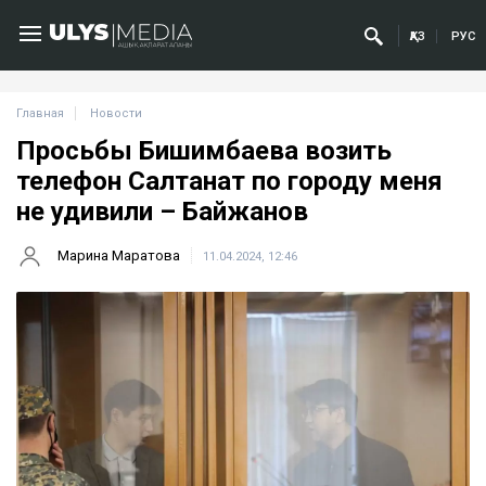
ҚАЗ
РУС
Главная
Новости
Просьбы Бишимбаева возить
телефон Салтанат по городу меня
не удивили – Байжанов
Марина Маратова
11.04.2024, 12:46