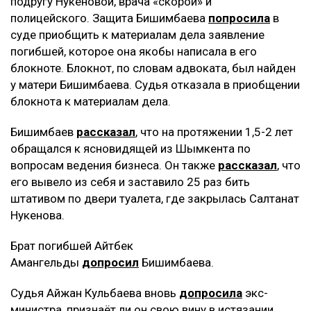
подругу Нукеновой, врача «скорой» и
полицейского. Защита Бишимбаева
попросила
в
суде приобщить к материалам дела заявление
погибшей, которое она якобы написала в его
блокноте. Блокнот, по словам адвоката, был найден
у матери Бишимбаева. Судья отказала в приобщении
блокнота к материалам дела.
Бишимбаев
рассказал
, что на протяжении 1,5-2 лет
обращался к ясновидящей из Шымкента по
вопросам ведения бизнеса. Он также
рассказал
, что
его вывело из себя и заставило 25 раз бить
штативом по двери туалета, где закрылась Салтанат
Нукенова.
Брат погибшей Айтбек
Амангельды
допросил
Бишимбаева.
Судья Айжан Кульбаева вновь
допросила
экс-
министра, признаёт ли он свою вину в истязании