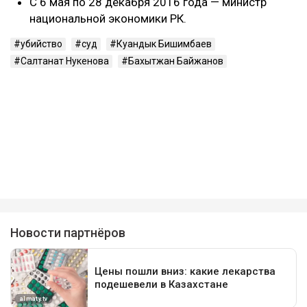
С 6 мая по 28 декабря 2016 года — министр
национальной экономики РК.
убийство
суд
Куандык Бишимбаев
Салтанат Нукенова
Бахытжан Байжанов