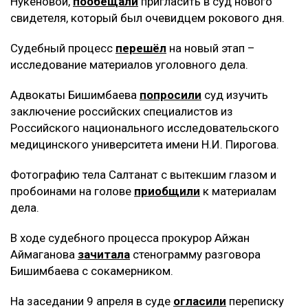
Нукеновой,
пообещали
пригласить в суд нового
свидетеля, который был очевидцем рокового дня.
Судебный процесс
перешёл
на новый этап –
исследование материалов уголовного дела.
Адвокаты Бишимбаева
попросили
суд изучить
заключение российских специалистов из
Российского национального исследовательского
медицинского университета имени Н.И. Пирогова.
Фотографию тела Салтанат с вытекшим глазом и
пробоинами на голове
приобщили
к материалам
дела.
В ходе судебного процесса прокурор Айжан
Аймаганова
зачитала
стенограмму разговора
Бишимбаева с сокамерником.
На заседании 9 апреля в суде
огласили
переписку