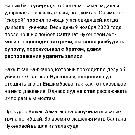
Бишимбаев
уверял
, что Салтанат сама падала и
ударялась о кафель, стены, пол, унитаз. Он вместо
“скорой”
просил
помощи у ясновидящей, когда
умирала Нукенова. Весь день 9 ноября 2023 года
после ночных побоев Салтанат Нукеновой экс-
министр
проводил встречи, пытался разбудить
супругу, перекусывал с братом, давал
распоряжения удалить записи
.
Бахытжан Байжанов, который проходит по делу об
убийстве Салтанат Нукеновой,
попросил
суд
отсадить его от Бишимбаева, так как тот оказывает
на него давление. Однако суд
не стал
рассаживать
их по разным местам.
Прокурор Айжан Аймаганова
озвучила
описание
трупа погибшей. Во время оглашения мать Салтанат
Нукеновой вышла из зала суда.