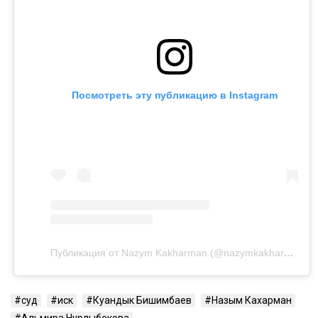
Посмотреть эту публикацию в Instagram
Публикация от Nazym Kakharman (@nazymkakharman)
суд
иск
Куандык Бишимбаев
Назым Кахарман