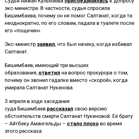
Судья Айжан Кульбаева
присоединилась
к допросу
экс-министра. В частности, судья спросила
Бишимбаева, почему он не помог Салтанат, когда та
неоднократно, по его словам, падала в туалете после
его «пощечин».
Экс-министр
заявил
, что был начеку, когда избивал
Салтанат.
Бишимбаев, имеющий три высших
образования,
ответил
на вопрос прокурора о том,
почему он звонил гадалке вместо «скорой», когда
умирала Салтанат Нукенова.
3 апреля в ходе заседания
суда Бишимбаев
рассказал
свою версию
обстоятельств смерти Салтанат Нукеновой. Её брату
– Айтбеку Амангельды –
стало плохо
во время
этого рассказа.