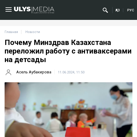
ҚАЗ
РУС
Главная
Новости
Почему Минздрав Казахстана
переложил работу с антиваксерами
на детсады
Асель Аубакирова
11.06.2024, 11:50