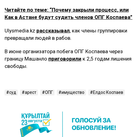
Читайте по теме: “Почему закрыли процесс, или
Как в Астане будут судить членов ОПГ Коспаева”
Ulysmedia.kz
рассказывал
, как члены группировки
превращали людей в рабов.
В июне организатора побега ОПГ Коспаева через
границу Машанло
приговорили
к 2,5 годам лишения
свободы.
суд
арест
ОПГ
имущество
Елдос Коспаев