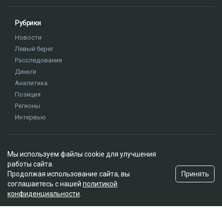
Рубрики
Новости
Левый берег
Расследования
Деньги
Аналитика
Позиция
Регионы
Интервью
Редакция
Мы используем файлы cookie для улучшения
О проекте
работы сайта.
Правила сайта
Принять
Продолжая использование сайта, вы
Реклама на сайте
соглашаетесь с нашей
политикой
конфиденциальности
.
Контакты
Редакционная политика