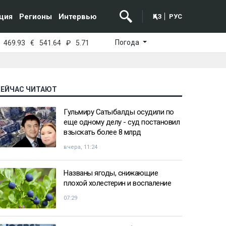
ция
Регионы
Интервью
ҚАЗ
РУС
Погода
469.93
€
541.64
₽
5.71
СЕЙЧАС ЧИТАЮТ
Гульмиру Сатыбалды осудили по
еще одному делу - суд постановил
взыскать более 8 млрд
вчера, 11:24
Названы ягоды, снижающие
плохой холестерин и воспаление
07:29