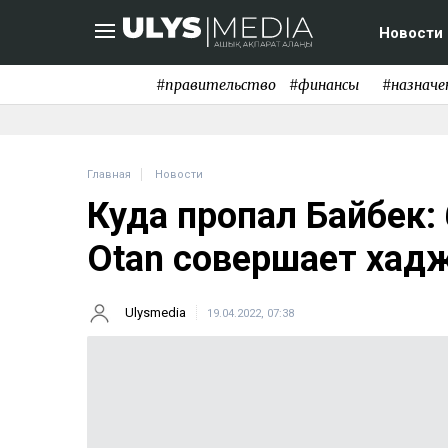
Новости
#правительство
#финансы
#назначе
Главная
Новости
Куда пропал Байбек:
Otan совершает хад
Ulysmedia
19.04.2022, 07:38