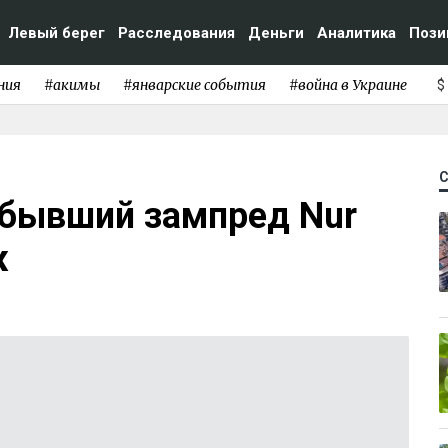
Левый берег
Расследования
Деньги
Аналитика
Пози
ния
#акимы
#январские события
#война в Украине
$
 бывший зампред Nur
ж