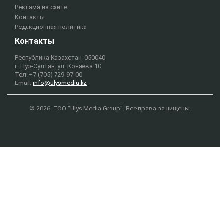
Реклама на сайте
Контакты
Редакционная политика
Контакты
Республика Казахстан, 050040
г. Нур-Султан, ул. Конаева 10
Тел: +7 (705) 729-97-00
Email:
info@ulysmedia.kz
© 2026. ТОО "Ulys Media Group". Все права защищены.