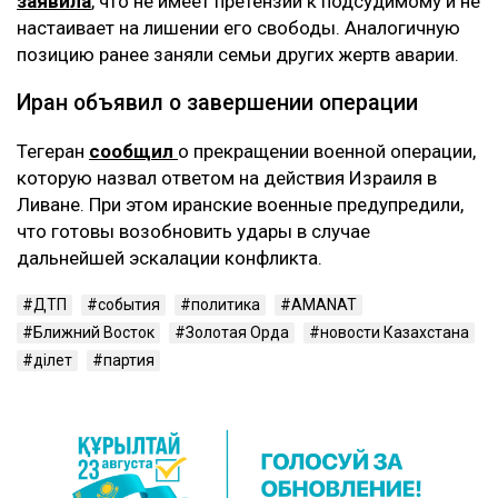
заявила
, что не имеет претензий к подсудимому и не
настаивает на лишении его свободы. Аналогичную
позицию ранее заняли семьи других жертв аварии.
Иран объявил о завершении операции
Тегеран
сообщил
о прекращении военной операции,
которую назвал ответом на действия Израиля в
Ливане. При этом иранские военные предупредили,
что готовы возобновить удары в случае
дальнейшей эскалации конфликта.
ДТП
события
политика
AMANAT
Ближний Восток
Золотая Орда
новости Казахстана
Әділет
партия