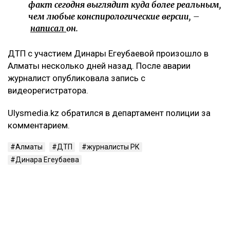
указано, – добавила она.
Что известно о состоянии велосипедиста
При этом Арсен Сарсеков сообщил, что
пострадавший получил тяжелые травмы. По его
словам, у мужчины диагностировали сотрясение
головного мозга, множественные ушибы внутренних
органов, переломы ребер с обеих сторон, а также
сложный перелом коленного сустава с разрывом
связок. Врачи, как утверждает Сарсеков, не
исключают, что последствия могут привести к
инвалидности.
– Пока же остается один бесспорный факт:
человек находится в больнице с
тяжелейшими травмами. И именно этот
факт сегодня выглядит куда более реальным,
чем любые конспирологические версии, –