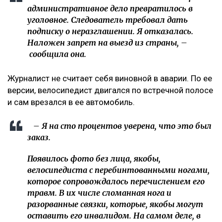
ЧИТАЙТЕ ТАКЖЕ
Казахстанцев предупредили перед концертом Канье
Уэста
После нападения на детей возле «Атакента» полиция
задержала подозреваемого
«Пока он еще жив»: новые кадры с Кок-Жайляу
встревожили алматинцев
«Это был заказ»
О возбуждении уголовного дела Динара Егеубаева
рассказала
на своей странице в фейсбуке.
– Заявление подал велосипедист. За три дня
административное дело превратилось в
уголовное. Следователь требовал дать