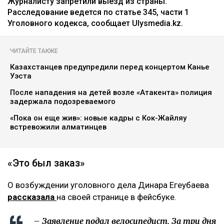
На Динару Егеубаеву завели
уголовное дело после ДТП
Курманов Байтас
05.08.2026, 12:46
Фото из аккаунта Динары Егеубаевой в соцсети
Журналисту запретили выезд из страны.
Расследование ведется по статье 345, части 1
Уголовного кодекса, сообщает Ulysmedia.kz.