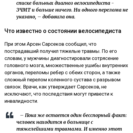
подписку о неразглашении. Я отказалась.
Наложен запрет на выезд из страны, –
сообщила она.
Журналист не считает себя виновной в аварии. По ее
версии, велосипедист двигался по встречной полосе
и сам врезался в ее автомобиль.
– Я на сто процентов уверена, что это был
заказ.
Появилось фото без лица, якобы,
велосипедиста с перебинтованными ногами,
которое сопровождалось перечислением его
травм. В их числе сломанная нога и
разорванные связки, которые, якобы могут
оставить его инвалидом. На самом деле, в
списке больных диагноз велосипедиста -
ЗЧМТ и больше ничего. Ни одного перелома не