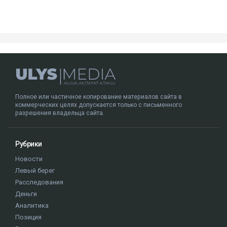
написал
он.
ДТП с участием Динары Егеубаевой произошло в
Алматы несколько дней назад. После аварии
журналист опубликовала запись с
видеорегистратора.
Ulysmedia.kz обратился в департамент полиции за
комментарием.
Алматы
ДТП
журналисты РК
Динара Егеубаева