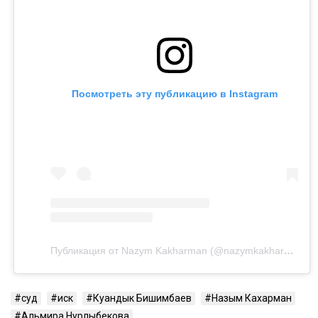
Посмотреть эту публикацию в Instagram
Публикация от Nazym Kakharman (@nazymkakharman)
суд
иск
Куандык Бишимбаев
Назым Кахарман
Альмира Нурлыбекова