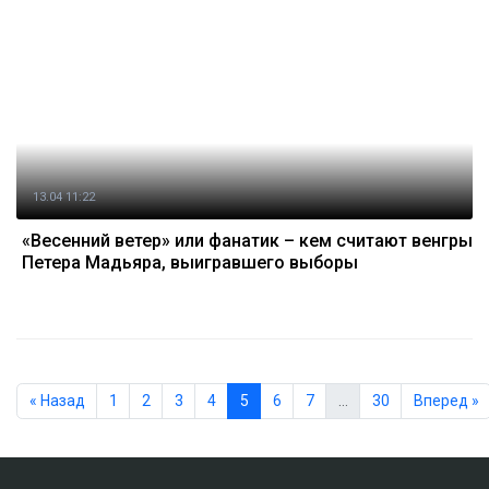
13.04 11:22
«Весенний ветер» или фанатик – кем считают венгры
Петера Мадьяра, выигравшего выборы
« Назад
1
2
3
4
5
6
7
…
30
Вперед »