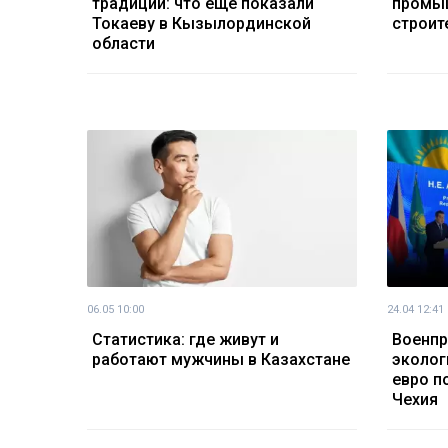
традиции: что еще показали
промы
Токаеву в Кызылординской
строит
области
06.05 10:00
24.04 12:41
Статистика: где живут и
Военпр
работают мужчины в Казахстане
эколог
евро п
Чехия