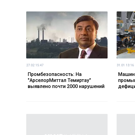
27.02 15:47
31.01 13:16
Промбезопасность: На
Машин
"АрселорМиттал Темиртау"
промы
выявлено почти 2000 нарушений
дефици