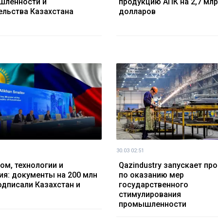
шленности и
продукцию АПК на 2,7 мл
ельства Казахстана
долларов
30.03 02:51
ом, технологии и
Qazindustry запускает пр
ия: документы на 200 млн
по оказанию мер
одписали Казахстан и
государственного
стимулирования
промышленности