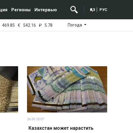
ция
Регионы
Интервью
ҚАЗ
РУС
Погода
469.85
€
542.16
₽
5.78
26.05 23:07
Казахстан может нарастить