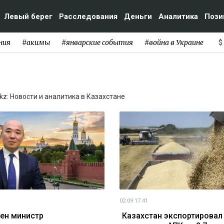
Левый берег
Расследования
Деньги
Аналитика
Пози
ния
#акимы
#январские события
#война в Украине
$
kz: Новости и аналитика в Казахстане
02.09 17:41
ен министр
Казахстан экспортировал