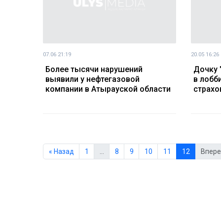
07.06 21:19
20.05 16:26
Более тысячи нарушений
Дочку 
выявили у нефтегазовой
в лобб
компании в Атырауской области
страх
« Назад
1
…
8
9
10
11
12
Впере