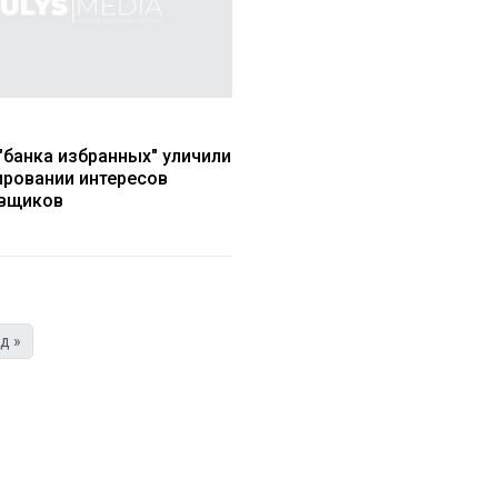
"банка избранных" уличили
ировании интересов
овщиков
д »