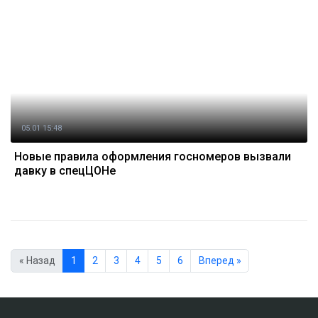
05.01 15:48
Новые правила оформления госномеров вызвали
давку в спецЦОНе
« Назад
1
2
3
4
5
6
Вперед »