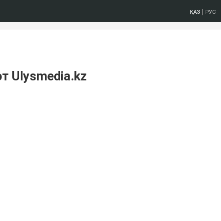
ҚАЗ
РУС
т Ulysmedia.kz