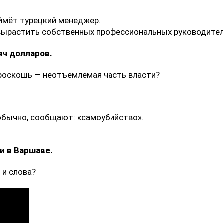
аймёт турецкий менеджер.
и вырастить собственных профессиональных руководите
яч долларов.
роскошь — неотъемлемая часть власти?
.
 обычно, сообщают: «самоубийство».
и в Варшаве.
 и слова?