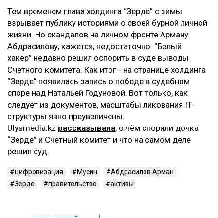
Тем временем глава холдинга “Зерде” с зимы
взрывает публику историями о своей бурной личной
жизни. Но скандалов на личном фронте Арману
Абдрасилову, кажется, недостаточно. “Белый
хакер” недавно решил оспорить в суде выводы
Счетного комитета. Как итог - на странице холдинга
“Зерде” появилась запись о победе в судебном
споре над Натальей Годуновой. Вот только, как
следует из документов, масштабы ликования IT-
структуры явно преувеличены.
Ulysmedia.kz
рассказывала
, о чём спорили дочка
“Зерде” и Счетный комитет и что на самом деле
решил суд.
цифровизация
Мусин
Абдрасилов Арман
Зерде
правительство
активы