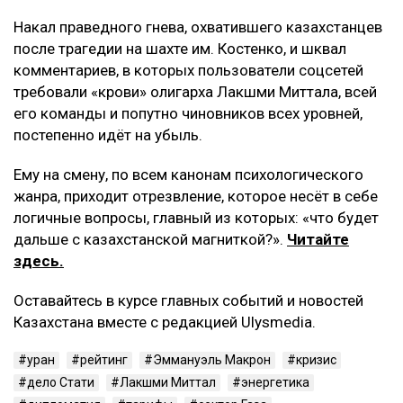
Накал праведного гнева, охватившего казахстанцев
после трагедии на шахте им. Костенко, и шквал
комментариев, в которых пользователи соцсетей
требовали «крови» олигарха Лакшми Миттала, всей
его команды и попутно чиновников всех уровней,
постепенно идёт на убыль.
Ему на смену, по всем канонам психологического
жанра, приходит отрезвление, которое несёт в себе
логичные вопросы, главный из которых: «что будет
дальше с казахстанской магниткой?».
Читайте
здесь.
Оставайтесь в курсе главных событий и новостей
Казахстана вместе с редакцией Ulysmedia.
уран
рейтинг
Эммануэль Макрон
кризис
дело Стати
Лакшми Миттал
энергетика