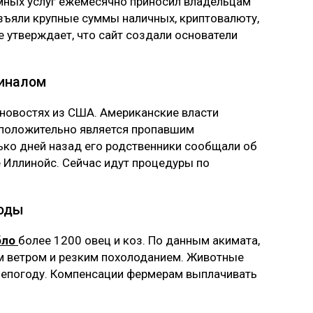
имных услуг ежемесячно приносил владельцам
изъяли крупные суммы наличных, криптовалюту,
е утверждает, что сайт создали основатели
финалом
 новостях из США. Американские власти
дположительно является пропавшим
ько дней назад его родственники сообщали об
 Иллинойс. Сейчас идут процедуры по
годы
бло
более 1200 овец и коз. По данным акимата,
м ветром и резким похолоданием. Животные
непогоду. Компенсации фермерам выплачивать