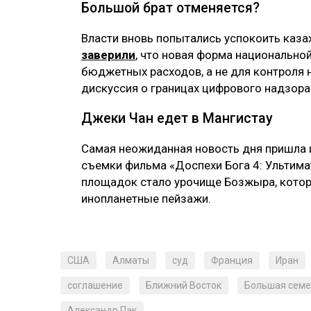
Большой брат отменяется?
Власти вновь попытались успокоить каза
заверили
, что новая форма национально
бюджетных расходов, а не для контроля
дискуссия о границах цифрового надзора
Джеки Чан едет в Мангистау
Самая неожиданная новость дня пришла 
съемки фильма «Доспехи Бога 4: Ультима
площадок стало урочище Бозжыра, которо
инопланетные пейзажи.
США
Алматы
суд
Франция
Иран
соглашение
Ближний Восток
Большая семе
Александр Пак