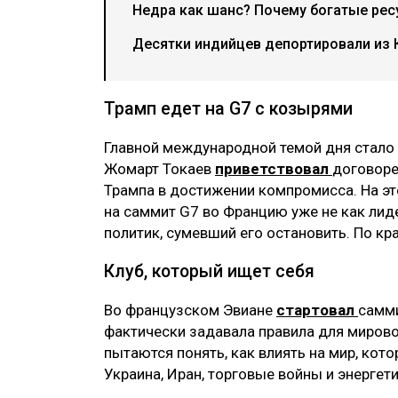
Недра как шанс? Почему богатые рес
Десятки индийцев депортировали из К
Трамп едет на G7 с козырями
Главной международной темой дня стало
Жомарт Токаев
приветствовал
договоре
Трампа в достижении компромисса. На э
на саммит G7 во Францию уже не как лиде
политик, сумевший его остановить. По кр
Клуб, который ищет себя
Во французском Эвиане
стартовал
самми
фактически задавала правила для миров
пытаются понять, как влиять на мир, кот
Украина, Иран, торговые войны и энергет