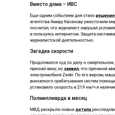
Вместо дома – ИВС
Еще одним событием дня стало
решени
агентства Амиру Касенову ужесточили мер
посчитал, что журналист нарушал услови
и пользуясь интернетом. Защита настаива
журналистской деятельностью.
Загадка скорости
Продолжился суд по делу о смертельном 
признал вину, но
заявил
, что причиной ав
электромобиля Zeekr. По его версии, маш
внезапного срабатывания систем помощи
установило скорость в 219 км/ч и наличие
Полмиллиарда в месяц
МВД раскрыло новые
детали
расследова