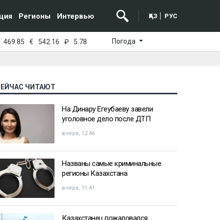
ция
Регионы
Интервью
ҚАЗ
РУС
Погода
469.85
€
542.16
₽
5.78
СЕЙЧАС ЧИТАЮТ
На Динару Егеубаеву завели
уголовное дело после ДТП
вчера, 12:46
Названы самые криминальные
регионы Казахстана
вчера, 11:41
Казахстанец пожаловался