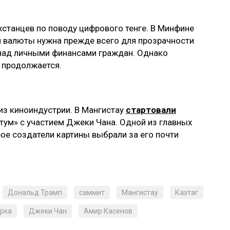
хстанцев по поводу цифрового тенге. В Минфине
й валюты нужна прежде всего для прозрачности
 над личными финансами граждан. Однако
 продолжается.
из киноиндустрии. В Мангистау
стартовали
тум» с участием Джеки Чана. Одной из главных
е создатели картины выбрали за его почти
Дональд Трамп
саммит
Мангистау
Казтаг
рка
Джеки Чан
Амир Касенов