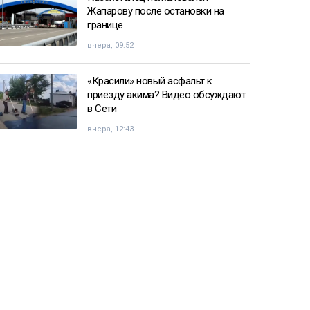
Жапарову после остановки на
границе
вчера, 09:52
«Красили» новый асфальт к
приезду акима? Видео обсуждают
в Сети
вчера, 12:43