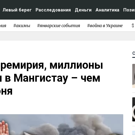
Левый берег
Расследования
Деньги
Аналитика
Пози
ния
#акимы
#январские события
#война в Украине
$
еремирия, миллионы
н в Мангистау – чем
юня