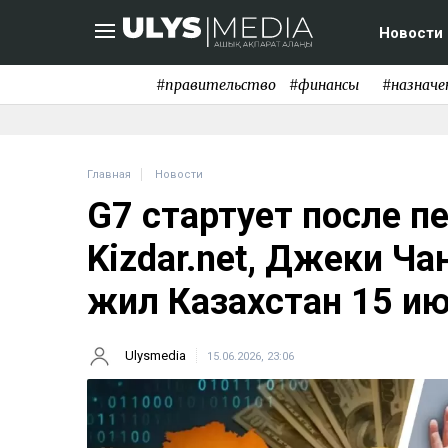
Новости
#правительство
#финансы
#назначе
Главная
Новости
G7 стартует после п
Kizdar.net, Джеки Ча
жил Казахстан 15 и
Ulysmedia
15.06.2026, 23:06