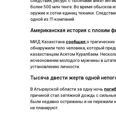
следствия, ресурс с тысячами анкет инт
более 500 млн тенге. Во время обысков 
оружие и сотни единиц техники. Следстви
одной из IT-компаний.
Американская история с плохим 
МИД Казахстана
сообщил
о трагических
обнаружили тело человека, который пре
казахстанцем Асетом Куралбаем. Нескол
исчезновении молодого мужчины в штате
установлению личности.
Тысяча двести жертв одной непо
В Атырауской области за одну ночь
поги
причиной стал затяжной дождь с сильны
были недавно острижены и не пережили 
не планируют.