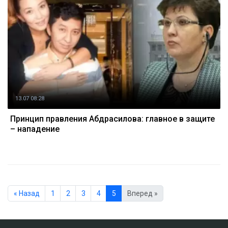
13.07 08:28
Принцип правления Абдрасилова: главное в защите
– нападение
« Назад
1
2
3
4
5
Вперед »