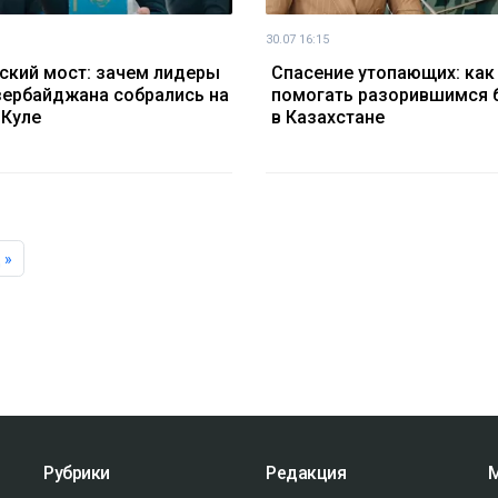
30.07 16:15
ский мост: зачем лидеры
Спасение утопающих: как
зербайджана собрались на
помогать разорившимся 
Куле
в Казахстане
 »
Рубрики
Редакция
М