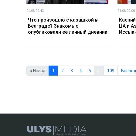
01.08 09:43
01.08 09:00
Что произошло с казашкой в
Каспий
Белграде? Знакомые
ЦА и А
опубликовали её личный дневник
Иссык-
« Назад
1
2
3
4
5
…
109
Вперед