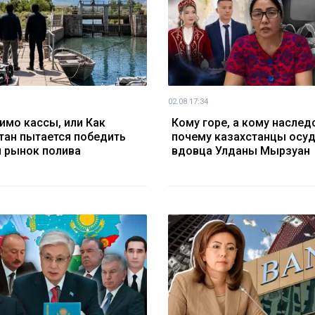
02.08 17:34
имо кассы, или Как
Кому горе, а кому наслед
тан пытается победить
почему казахстанцы осу
 рынок полива
вдовца Улданы Мырзуан