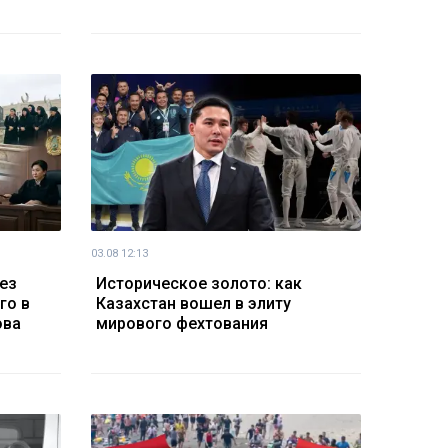
03.08 12:13
ез
Историческое золото: как
го в
Казахстан вошел в элиту
ова
мирового фехтования