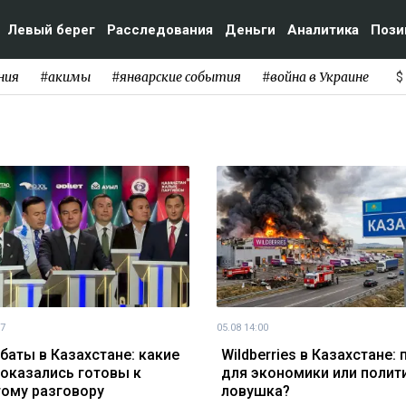
Левый берег
Расследования
Деньги
Аналитика
Пози
ния
#акимы
#январские события
#война в Украине
$
07
05.08 14:00
баты в Казахстане: какие
Wildberries в Казахстане:
 оказались готовы к
для экономики или полит
ому разговору
ловушка?