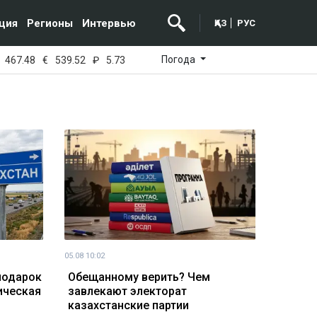
ция
Регионы
Интервью
ҚАЗ
РУС
Погода
467.48
€
539.52
₽
5.73
05.08 10:02
 подарок
Обещанному верить? Чем
ическая
завлекают электорат
казахстанские партии