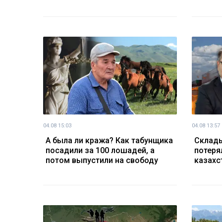
04.08 15:03
04.08 13:57
А была ли кража? Как табунщика
Склады 
посадили за 100 лошадей, а
потеря
потом выпустили на свободу
казахс