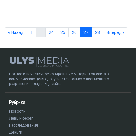
« Назад
1
…
24
25
26
27
28
Вперед »
Полное или частичное копирование материалов сайта в
коммерческих целях допускается только с письменного
разрешения владельца сайта.
Рубрики
Новости
Левый берег
Расследования
Деньги