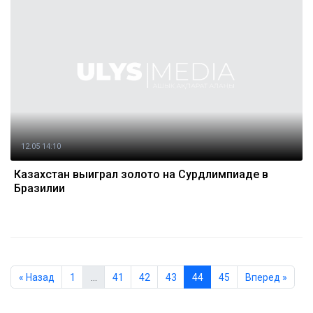
12.05 14:10
Казахстан выиграл золото на Сурдлимпиаде в
Бразилии
« Назад
1
…
41
42
43
44
45
Вперед »