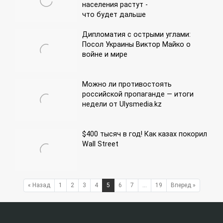
населения растут -
что будет дальше
Дипломатия с острыми углами:
Посол Украины Виктор Майко о
войне и мире
Можно ли противостоять
российской пропаганде — итоги
недели от Ulysmedia.kz
$400 тысяч в год! Как казах покорил
Wall Street
« Назад
1
2
3
4
5
6
7
…
19
Вперед »