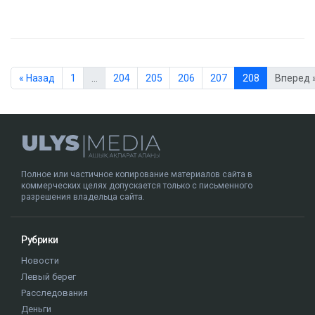
« Назад
1
…
204
205
206
207
208
Вперед 
Полное или частичное копирование материалов сайта в
коммерческих целях допускается только с письменного
разрешения владельца сайта.
Рубрики
Новости
Левый берег
Расследования
Деньги