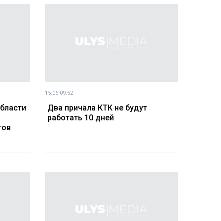
15.06 09:52
бласти
Два причала КТК не будут
работать 10 дней
тов