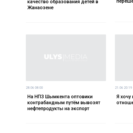
перешё
качество образования детей в
Жанаозене
28.06 08:00
21.06 20:19
На НПЗ Шымкента оптовики
Я хочу
контрабандным путём вывозят
отноше
нефтепродукты на экспорт