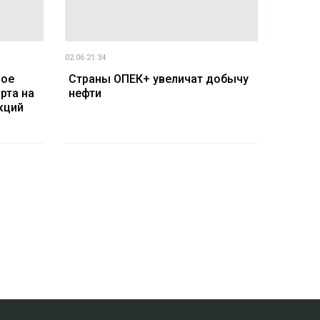
02.06 21:34
ное
Страны ОПЕК+ увеличат добычу
рта на
нефти
кций