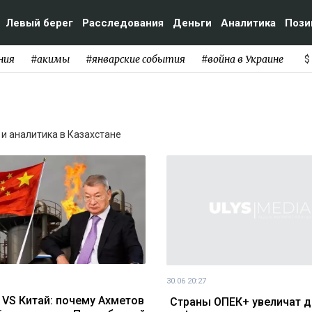
Левый берег
Расследования
Деньги
Аналитика
Пози
ния
#акимы
#январские события
#война в Украине
$
и и аналитика в Казахстане
30.06 20:27
 VS Китай: почему Ахметов
Страны ОПЕК+ увеличат 