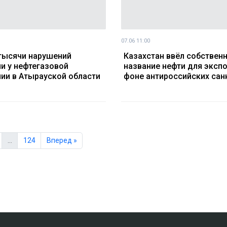
07.06 11:00
тысячи нарушений
Казахстан ввёл собствен
и у нефтегазовой
название нефти для экспо
ии в Атырауской области
фоне антироссийских сан
…
124
Вперед »