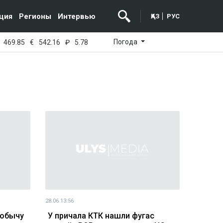
ция
Регионы
Интервью
ҚАЗ
РУС
Погода
469.85
€
542.16
₽
5.78
28.06 13:56
добычу
У причала КТК нашли фугас