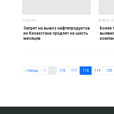
11.06 19:31
07.06 21:19
Запрет на вывоз нефтепродуктов
Более 
из Казахстана продлят на шесть
выявил
месяцев
компан
« Назад
1
…
116
117
118
119
120