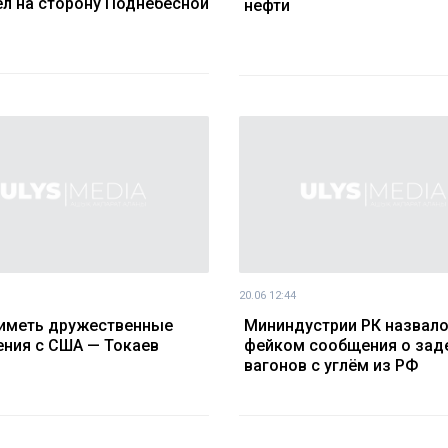
л на сторону Поднебесной
нефти
20.06 12:44
 иметь дружественные
Мининдустрии РК назвал
ния с США — Токаев
фейком сообщения о зад
вагонов с углём из РФ